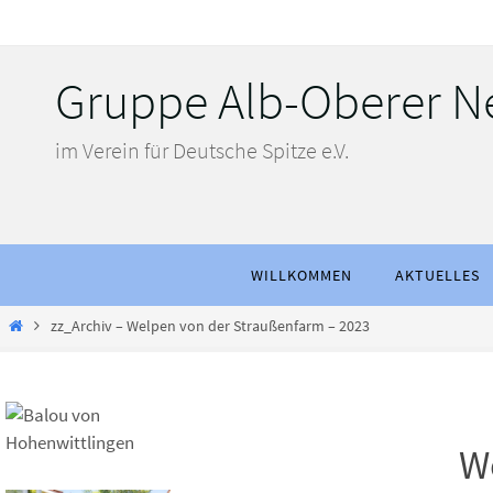
Zum
Inhalt
springen
Gruppe Alb-Oberer N
im Verein für Deutsche Spitze e.V.
Zum
WILLKOMMEN
AKTUELLES
Inhalt
springen
Start
zz_Archiv – Welpen von der Straußenfarm – 2023
W