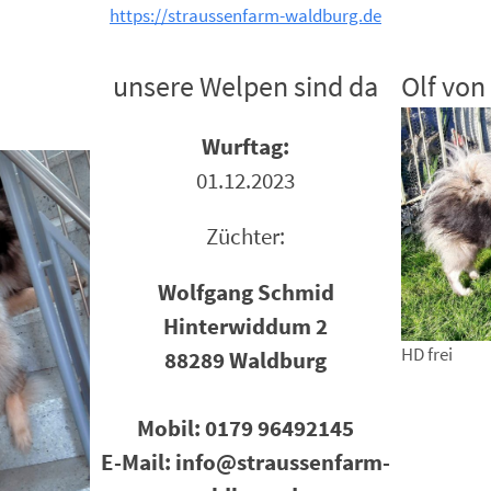
https://straussenfarm-waldburg.de
unsere Welpen sind da
Olf vo
Wurftag:
01.12.2023
Züchter:
Wolfgang Schmid
Hinterwiddum 2
HD frei
88289 Waldburg
Mobil: 0179 96492145
E-Mail: info@straussenfarm-