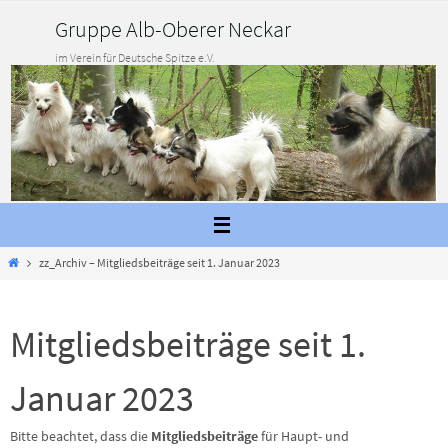
Zum
Gruppe Alb-Oberer Neckar
Inhalt
springen
im Verein für Deutsche Spitze e.V.
Start
zz_Archiv – Mitgliedsbeiträge seit 1. Januar 2023
Mitgliedsbeiträge seit 1.
Januar 2023
Bitte beachtet, dass die
Mitgliedsbeiträge
für Haupt- und